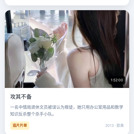
1:52:00
攻其不备
一名中情局退休文员被误认为叛徒，她只用办公室用品和数学
知识反杀整个杀手小队。
追片片单
2013 · 欧美