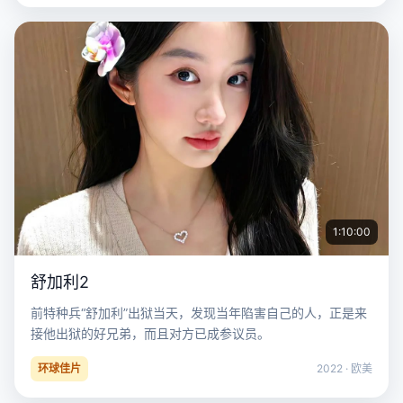
1:10:00
舒加利2
前特种兵“舒加利”出狱当天，发现当年陷害自己的人，正是来
接他出狱的好兄弟，而且对方已成参议员。
环球佳片
2022 · 欧美