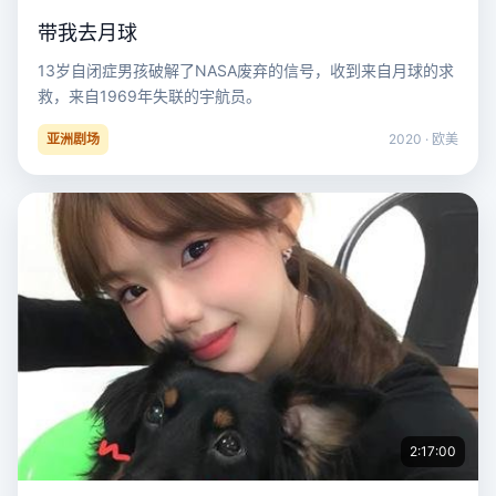
带我去月球
13岁自闭症男孩破解了NASA废弃的信号，收到来自月球的求
救，来自1969年失联的宇航员。
亚洲剧场
2020 · 欧美
2:17:00