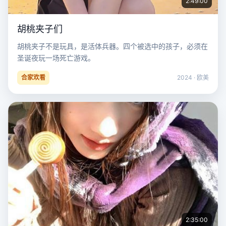
2:49:00
胡桃夹子们
胡桃夹子不是玩具，是活体兵器。四个被选中的孩子，必须在
圣诞夜玩一场死亡游戏。
合家欢看
2024 · 欧美
2:35:00