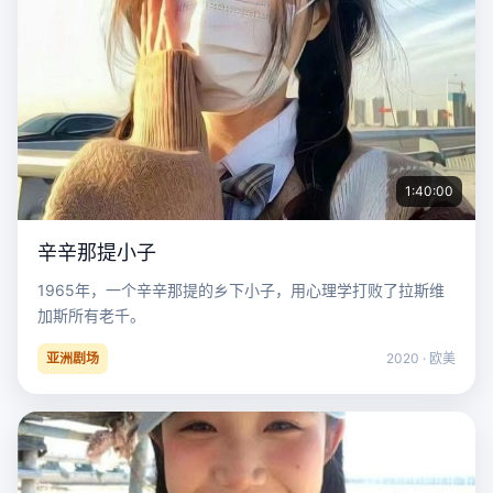
1:40:00
辛辛那提小子
1965年，一个辛辛那提的乡下小子，用心理学打败了拉斯维
加斯所有老千。
亚洲剧场
2020 · 欧美