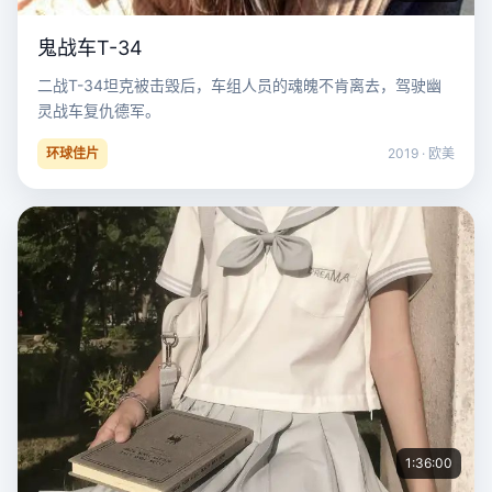
鬼战车T-34
二战T-34坦克被击毁后，车组人员的魂魄不肯离去，驾驶幽
灵战车复仇德军。
环球佳片
2019 · 欧美
1:36:00