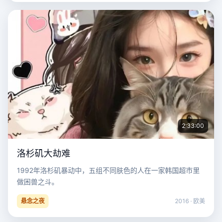
2:33:00
洛杉矶大劫难
1992年洛杉矶暴动中，五组不同肤色的人在一家韩国超市里
做困兽之斗。
悬念之夜
2016 · 欧美