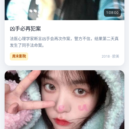
1:08:00
凶手必再犯案
法医心理学家断言凶手会再次作案，警方不信，结果第二天真
发生了同手法命案。
周末影院
2018 · 欧美