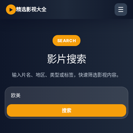
☰
精选影视大全
▶
SEARCH
影片搜索
输入片名、地区、类型或标签，快速筛选影视内容。
搜索