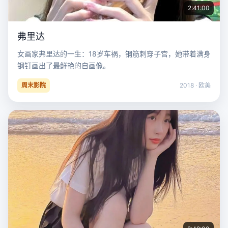
2:41:00
弗里达
女画家弗里达的一生：18岁车祸，钢筋刺穿子宫，她带着满身
钢钉画出了最鲜艳的自画像。
周末影院
2018 · 欧美