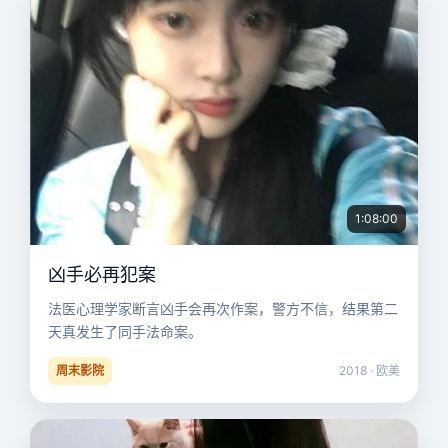
1:08:00
凶手必再犯案
法医心理学家断言凶手会再次作案，警方不信，结果第二
天真发生了同手法命案。
周末影院
2018 · 欧美