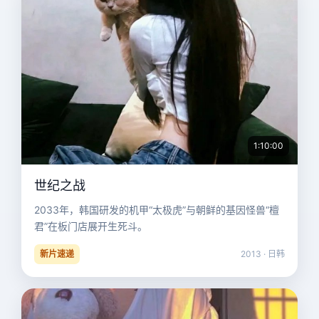
1:10:00
世纪之战
2033年，韩国研发的机甲“太极虎”与朝鲜的基因怪兽“檀
君”在板门店展开生死斗。
新片速递
2013 · 日韩