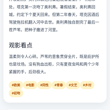
处，塔克第一次吻了奥利弗。暑假结束，奥利弗回
城，约定下个夏天回来。但第二年春天，塔克因酒后
驾驶拖拉机翻入河中去世。奥利弗独自割完了最后一
茬芦苇，把种子撒进了河里。
观影看点
温柔到令人心碎。芦苇的意象贯穿全片，既是庇护所
也是坟场。没有狗血出柜，只有夏夜虫鸣和两个少年
紧握的手，后劲极大。
#欧美
#电影
#同性
#青春
#文艺
#乡村
#初吻