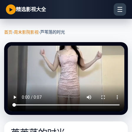
☰
精选影视大全
▶
首页
›
周末影院影视
›
芦苇荡的时光