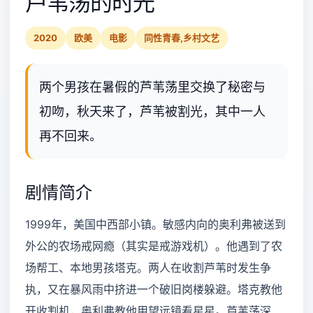
芦苇荡的时光
2020
欧美
电影
同性青春,乡村文艺
两个男孩在暑假的芦苇荡里交换了秘密与
初吻，秋天来了，芦苇被割光，其中一人
再不回来。
剧情简介
1999年，美国中西部小镇。敏感内向的奥利弗被送到
外公的农场戒网瘾（其实是戒游戏机）。他遇到了农
场帮工、本地男孩塔克。两人在收割芦苇时发生争
执，又在暴风雨中挤进一个破旧岗楼躲避。塔克教他
开收割机，奥利弗教他用望远镜看星星。芦苇荡深