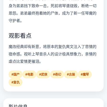
身为弟弟挡下致命一击，死前将琴谱烧毁，断绝一切
恩怨。弟弟最终抱着她的尸体，成为了新一任琴魔的
守护者。
观影看点
魔改经典却有新意，将原本的复仇爽文注入了悲情的
宿命感。视听上琴音杀人的设计极具想象力，亲情的
虐点比爱情更催泪。
#国产
#电影
#武侠
#奇幻
#古装
#魔琴
#复仇