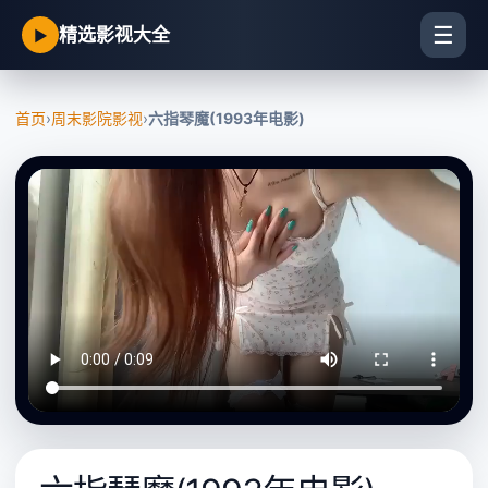
☰
精选影视大全
▶
首页
›
周末影院影视
›
六指琴魔(1993年电影)