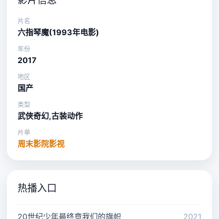
影片信息
片名
六指琴魔(1993年电影)
年份
2017
地区
国产
类型
武侠奇幻,古装动作
片单
周末影院影视
热播入口
20世纪少年最终章我们的旗帜
2021