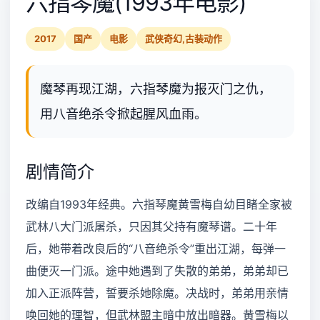
六指琴魔(1993年电影)
2017
国产
电影
武侠奇幻,古装动作
魔琴再现江湖，六指琴魔为报灭门之仇，
用八音绝杀令掀起腥风血雨。
剧情简介
改编自1993年经典。六指琴魔黄雪梅自幼目睹全家被
武林八大门派屠杀，只因其父持有魔琴谱。二十年
后，她带着改良后的“八音绝杀令”重出江湖，每弹一
曲便灭一门派。途中她遇到了失散的弟弟，弟弟却已
加入正派阵营，誓要杀她除魔。决战时，弟弟用亲情
唤回她的理智，但武林盟主暗中放出暗器。黄雪梅以