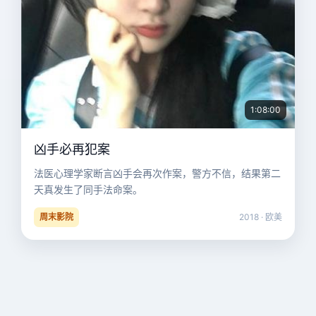
1:08:00
凶手必再犯案
法医心理学家断言凶手会再次作案，警方不信，结果第二
天真发生了同手法命案。
周末影院
2018 · 欧美