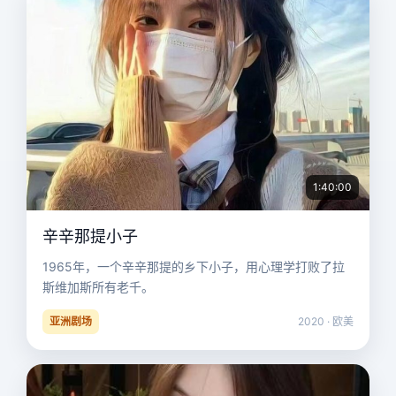
1:40:00
辛辛那提小子
1965年，一个辛辛那提的乡下小子，用心理学打败了拉
斯维加斯所有老千。
亚洲剧场
2020 · 欧美