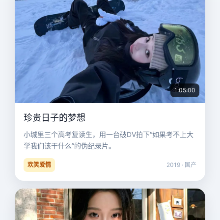
1:05:00
珍贵日子的梦想
小城里三个高考复读生，用一台破DV拍下“如果考不上大
学我们该干什么”的伪纪录片。
欢笑爱情
2019 · 国产