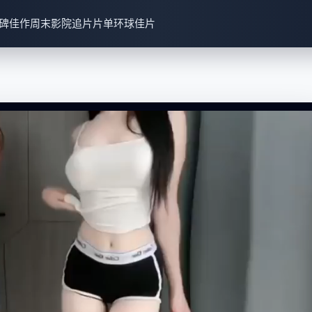
碑佳作
周末影院
追片片单
环球佳片