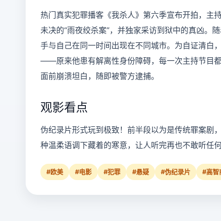
热门真实犯罪播客《我杀人》第六季宣布开拍，主
未决的“雨夜绞杀案”，并独家采访到狱中的真凶。
手与自己在同一时间出现在不同城市。为自证清白
——原来他患有解离性身份障碍，每一次主持节目都
面前崩溃坦白，随即被警方逮捕。
观影看点
伪纪录片形式玩到极致！前半段以为是传统罪案剧
种温柔语调下藏着的寒意，让人听完再也不敢听任
#欧美
#电影
#犯罪
#悬疑
#伪纪录片
#高智