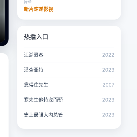
片单
新片速递影视
热播入口
江湖豪客
2022
潘查亚特
2023
靠得住先生
2007
寒先生他恃宠而骄
2023
史上最强大内总管
2023