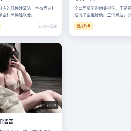
村庄的低种姓清洁工宣布竞选村
全公司都觉得他靠得住，于是
是全村高种姓联合。
烂摊子全推给他。三个月后，
老板哭了，因为他把公司据为
2023 · 亚洲
追片片单
1:28:00
和谐音