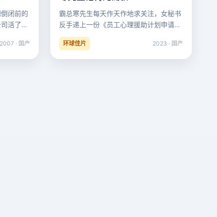
把倒闭前的
霸总寒先生每天作天作地求关注，女秘书
公司活了，
反手递上一份《员工心理援助计划申请
己有了。
表》。
2007 · 国产
环球佳片
2023 · 国产