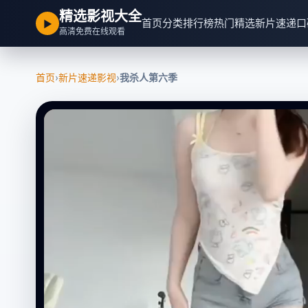
精选影视大全
首页
分类
排行榜
热门精选
新片速递
口
▶
高清免费在线观看
首页
›
新片速递影视
›
我杀人第六季