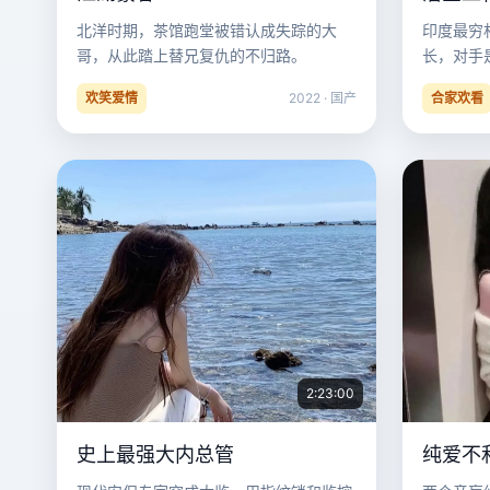
北洋时期，茶馆跑堂被错认成失踪的大
印度最穷
哥，从此踏上替兄复仇的不归路。
长，对手
欢笑爱情
2022 · 国产
合家欢看
2:23:00
史上最强大内总管
纯爱不