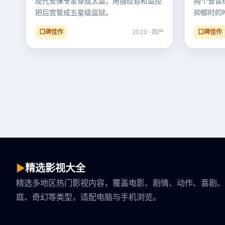
现代安保专家穿成太监，用指纹锁和监控
两个音盲
把后宫管成五星级监狱。
抑郁时的
口碑佳作
2023 · 国产
口碑佳作
▶
精选影视大全
精选多地区热门影视内容，覆盖电影、剧情、动作、喜剧、
庭、奇幻等类型，适配电脑与手机浏览。