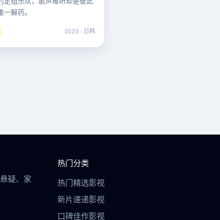
约定组乐队，歌声难听却是彼此
唯一解药。
2023 · 日韩
热门分类
悬疑、家
热门精选影视
新片速递影视
口碑佳作影视