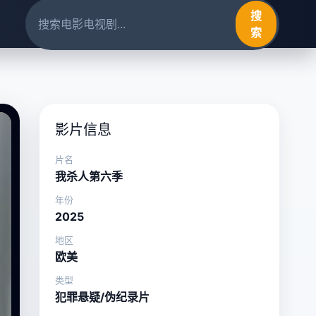
搜
索
影片信息
片名
我杀人第六季
年份
2025
地区
欧美
类型
犯罪悬疑/伪纪录片