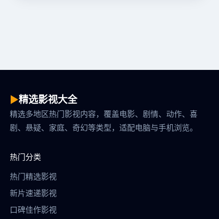
▶
精选影视大全
精选多地区热门影视内容，覆盖电影、剧情、动作、喜
剧、悬疑、家庭、奇幻等类型，适配电脑与手机浏览。
热门分类
热门精选影视
新片速递影视
口碑佳作影视