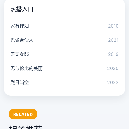
热播入口
家有悍妇
2010
巴黎合伙人
2021
寿司女郎
2019
无与伦比的美丽
2020
烈日当空
2022
RELATED