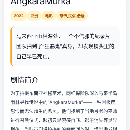
AngkaraMurka
2022
亚洲
电影
恐怖,民俗,悬疑
马来西亚雨林深处，一个不信邪的纪录片
团队拍到了“狂暴鬼”真身，却发现镜头里的
自己早已死亡。
剧情简介
为了拍摄东南亚神秘巫术，网红探险队深入马来半岛
雨林寻找传说中的“AngkaraMurka”——一种因极度
怨恨而无法超生的恶灵。他们找到了当地最老的巫师
进行召唤仪式，起初只是碗筷自飞、影子消失等灵异
现象。当队员们将拍摄到的画面回放时，惊恐地发现