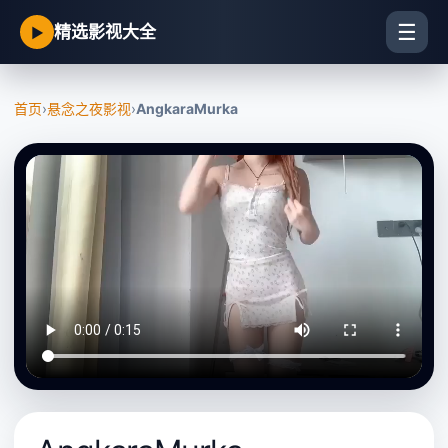
☰
精选影视大全
▶
首页
›
悬念之夜影视
›
AngkaraMurka