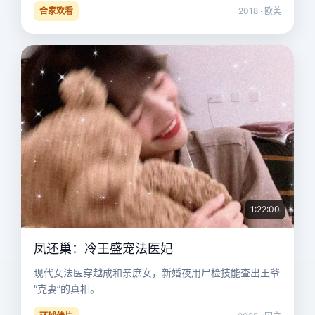
合家欢看
2018 · 欧美
1:22:00
凤还巢：冷王盛宠法医妃
现代女法医穿越成和亲庶女，新婚夜用尸检技能查出王爷
“克妻”的真相。