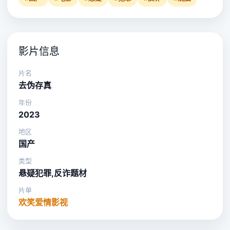
影片信息
片名
去伪存真
年份
2023
地区
国产
类型
悬疑犯罪,反诈题材
片单
欢笑爱情影视