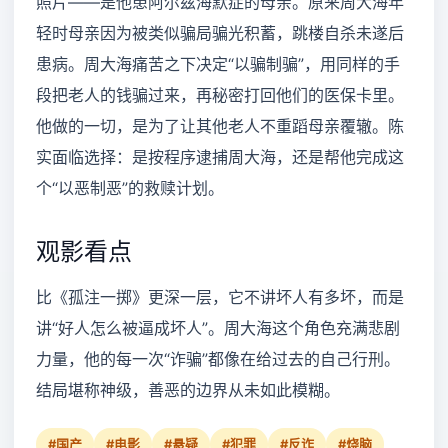
照片——是他患阿尔兹海默症的母亲。原来周大海年
轻时母亲因为被类似骗局骗光积蓄，跳楼自杀未遂后
患病。周大海痛苦之下决定“以骗制骗”，用同样的手
段把老人的钱骗过来，再秘密打回他们的医保卡里。
他做的一切，是为了让其他老人不重蹈母亲覆辙。陈
实面临选择：是按程序逮捕周大海，还是帮他完成这
个“以恶制恶”的救赎计划。
观影看点
比《孤注一掷》更深一层，它不讲坏人有多坏，而是
讲“好人怎么被逼成坏人”。周大海这个角色充满悲剧
力量，他的每一次“诈骗”都像在给过去的自己行刑。
结局堪称神级，善恶的边界从未如此模糊。
#国产
#电影
#悬疑
#犯罪
#反诈
#烧脑