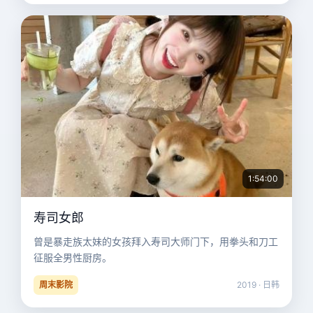
1:54:00
寿司女郎
曾是暴走族太妹的女孩拜入寿司大师门下，用拳头和刀工
征服全男性厨房。
周末影院
2019 · 日韩