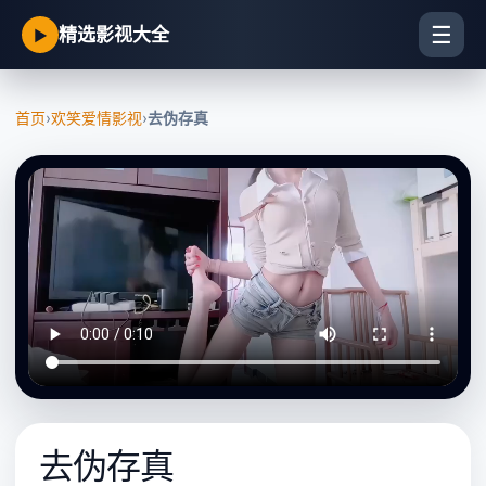
☰
精选影视大全
▶
首页
›
欢笑爱情影视
›
去伪存真
去伪存真