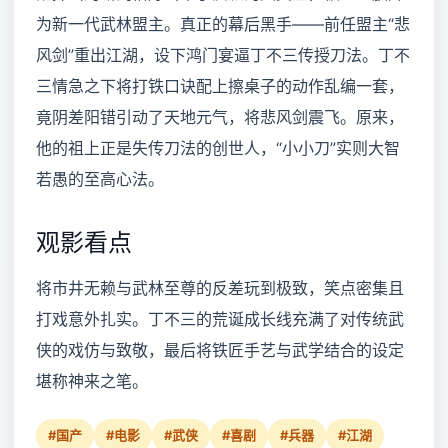
为新一代武林盟主。真正的幕后黑手——前任盟主“悲
风剑”重出江湖，设下鸿门宴逼丁不三传授刀法。丁不
三情急之下将打铁口诀配上擦桌子的动作乱编一套，
竟阴差阳错引动了天地元气，将悲风剑震飞。原来，
他的祖上正是失传刀法的创世人，“小小刀”实则大智
若愚的至高心法。
观影看点
将市井无赖与武林至尊的反差玩到极致，笑点密集且
打戏意外扎实。丁不三的荒诞成长线充满了对传统武
侠的戏仿与致敬，最后将铁匠手艺与武学结合的设定
堪称神来之笔。
#国产
#电影
#武侠
#喜剧
#兵器
#江湖