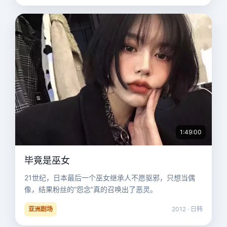
1:49:00
毕竟是巫女
21世纪，日本最后一个巫女继承人不愿驱邪，只想当偶
像，结果粉丝的“怨念”真的召唤出了恶灵。
亚洲剧场
2012 · 日韩