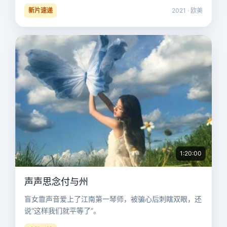
新片速递
2021 · 欧美
1:20:00
声声思念付与州
盲女靠声音爱上了江南第一琴师，被骗心后刺瞎双眼，还
说“这样我们就平等了”。