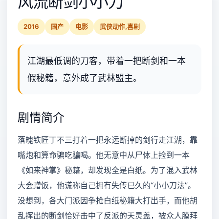
风流断剑小小刀
2016
国产
电影
武侠动作,喜剧
江湖最低调的刀客，带着一把断剑和一本
假秘籍，意外成了武林盟主。
剧情简介
落魄铁匠丁不三打着一把永远断掉的剑行走江湖，靠
嘴炮和算命骗吃骗喝。他无意中从尸体上捡到一本
《如来神掌》秘籍，却发现全是白纸。为了混入武林
大会蹭饭，他谎称自己拥有失传已久的“小小刀法”。
没想到，各大门派因争抢白纸秘籍大打出手，而他胡
乱挥出的断剑恰好击中了反派的天灵盖，被众人膜拜