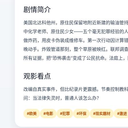
剧情简介
美国北达科他州，原住民保留地附近新建的输油管
中化学老师、原住民少女——五个毫无犯罪经验的人
做炸药，用皮卡伪装成维修车。第一次行动因计算
晚动手。炸毁管道那刻，整个草原被映红。联邦调
所有证据，把“恐怖袭击”变成了公民抗命。法庭上
观影看点
改编自真实事件，但比纪录片更震撼。节奏控制教
问：当法律失灵时，普通人该怎么办？
#欧美
#电影
#犯罪
#环保
#现实题材
#激进