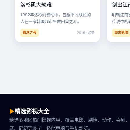
洛杉矶大劫难
剑出江
1992年洛杉矶暴动中，五组不同肤色的
明朝江南
人在一家韩国超市里做困兽之斗。
传说中的
悬念之夜
2016 · 欧美
周末影院
▶
精选影视大全
精选多地区热门影视内容，覆盖电影、剧情、动作、喜剧、
庭、奇幻等类型，适配电脑与手机浏览。