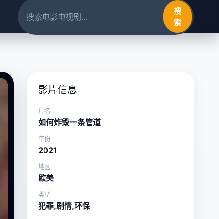
搜
索
影片信息
片名
如何炸毁一条管道
年份
2021
地区
欧美
类型
犯罪,剧情,环保