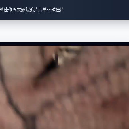
碑佳作
周末影院
追片片单
环球佳片