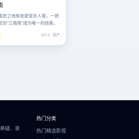
南
富庶之地频发密室杀人案，一把
软剑“江南雨”成为唯一的线索。
2013 · 国产
热门分类
悬疑、家
热门精选影视