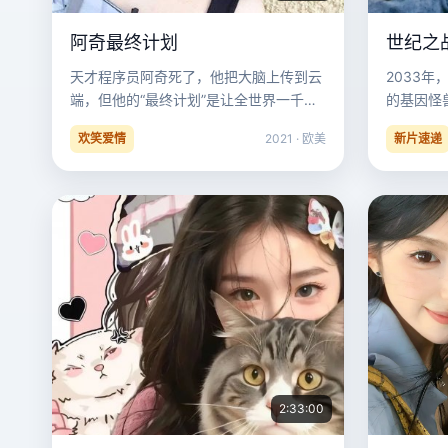
阿奇最终计划
世纪之
天才程序员阿奇死了，他把大脑上传到云
2033年
端，但他的“最终计划”是让全世界一千个
的基因怪
陌生人，每人下载他的一部分记忆。
欢笑爱情
2021 · 欧美
新片速递
2:33:00