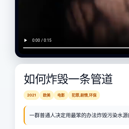
如何炸毁一条管道
2021
欧美
电影
犯罪,剧情,环保
一群普通人决定用最笨的办法炸毁污染水源