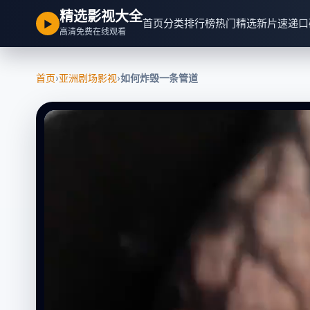
精选影视大全
首页
分类
排行榜
热门精选
新片速递
口
▶
高清免费在线观看
首页
›
亚洲剧场影视
›
如何炸毁一条管道