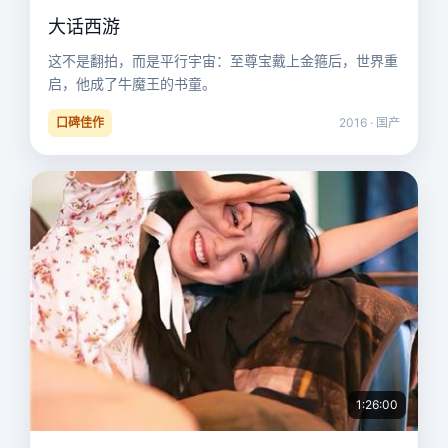
大话西游
这不是翻拍，而是平行宇宙：至尊宝戴上金箍后，世界重
启，他成了牛魔王的书童。
口碑佳作
2016 · 国产
1:26:00