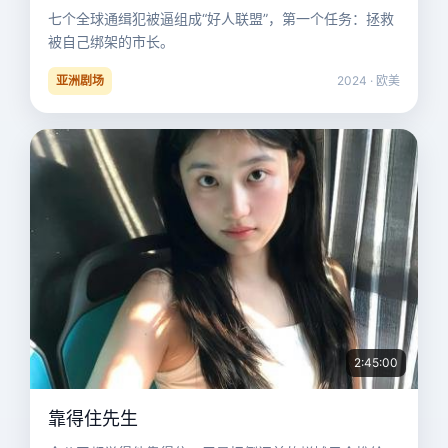
七个全球通缉犯被逼组成“好人联盟”，第一个任务：拯救
被自己绑架的市长。
亚洲剧场
2024 · 欧美
2:45:00
靠得住先生