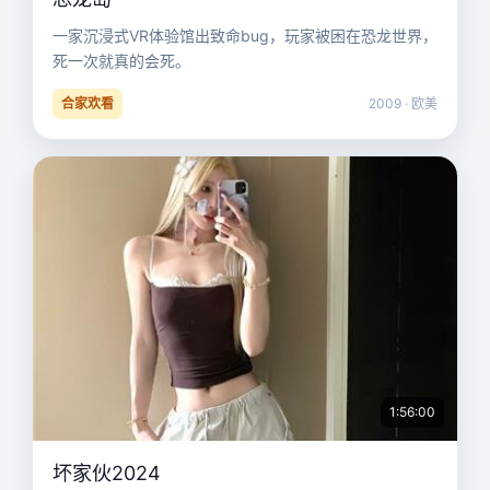
一家沉浸式VR体验馆出致命bug，玩家被困在恐龙世界，
死一次就真的会死。
合家欢看
2009 · 欧美
1:56:00
坏家伙2024