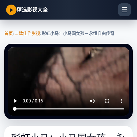
☰
精选影视大全
▶
首页
›
口碑佳作影视
›
彩虹小马：小马国女孩－永恒自由传奇