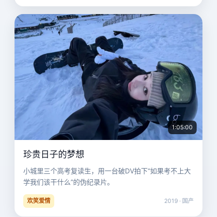
1:05:00
珍贵日子的梦想
小城里三个高考复读生，用一台破DV拍下“如果考不上大
学我们该干什么”的伪纪录片。
欢笑爱情
2019 · 国产