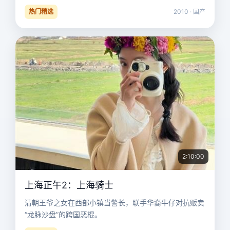
热门精选
2010 · 国产
2:10:00
上海正午2：上海骑士
清朝王爷之女在西部小镇当警长，联手华裔牛仔对抗贩卖
“龙脉沙盘”的跨国恶棍。