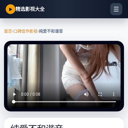
☰
精选影视大全
▶
首页
›
口碑佳作影视
›
纯爱不和谐音