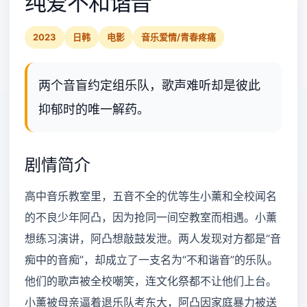
纯爱不和谐音
2023
日韩
电影
音乐爱情/青春疼痛
两个音盲约定组乐队，歌声难听却是彼此
抑郁时的唯一解药。
剧情简介
高中音乐教室里，五音不全的优等生小薰和全校闻名
的不良少年阿凸，因为抢同一间空教室而相遇。小薰
想练习演讲，阿凸想敲鼓发泄。两人发现对方都是“音
痴中的音痴”，却成立了一支名为“不和谐音”的乐队。
他们的歌声被全校嘲笑，连文化祭都不让他们上台。
小薰被母亲逼着退乐队考东大，阿凸因家庭暴力被送