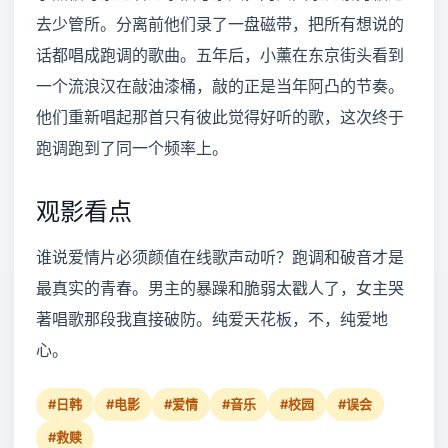
去少管所。分离前他们录了一盘磁带，把所有想说的
话都唱成跑调的歌曲。五年后，小薰在东京街头看到
一个流浪汉在敲油漆桶，敲的正是当年阿凸的节奏。
他们重新唱起那首只有彼此觉得好听的歌，这次终于
跑调跑到了同一个频率上。
观影看点
谁说爱情片必须颜值在线歌声动听？跑调和破音才是
最真实的青春。男主的暴躁和脆弱太戳人了，女主哭
著唱歌那段我直接破防。纯爱天花板，不，纯爱地
心。
#日韩
#电影
#爱情
#音乐
#校园
#误会
#救赎