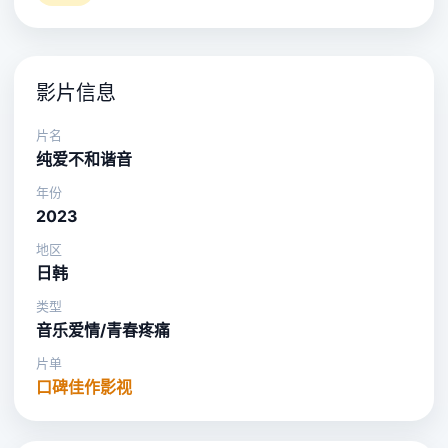
影片信息
片名
纯爱不和谐音
年份
2023
地区
日韩
类型
音乐爱情/青春疼痛
片单
口碑佳作影视