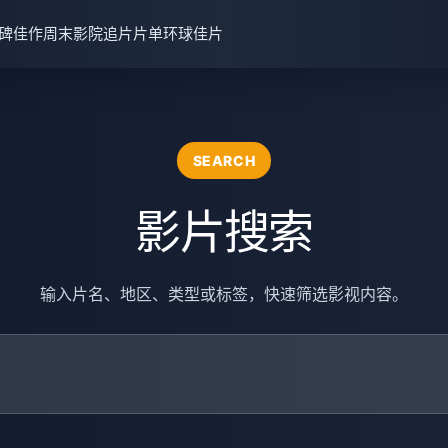
碑佳作
周末影院
追片片单
环球佳片
SEARCH
影片搜索
输入片名、地区、类型或标签，快速筛选影视内容。