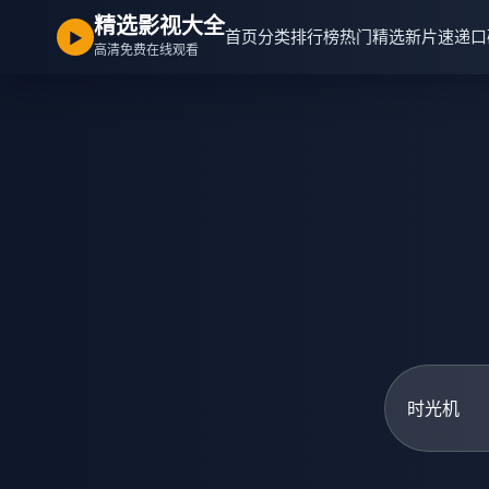
精选影视大全
首页
分类
排行榜
热门精选
新片速递
口
▶
高清免费在线观看