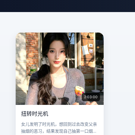
2:03:00
扭转时光机
女儿发明了时光机，想回到过去改变父亲
抽烟的恶习，结果发现自己抽第一口烟，