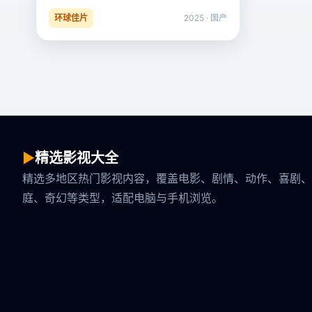
是父亲当年教的。
环球佳片
2025 · 国产
▶
精选影视大全
精选多地区热门影视内容，覆盖电影、剧情、动作、喜剧、
庭、奇幻等类型，适配电脑与手机浏览。