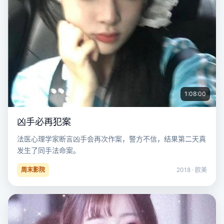
1:08:00
凶手必再犯案
法医心理学家断言凶手会再次作案，警方不信，结果第二天真
发生了同手法命案。
周末影院
2018 · 欧美