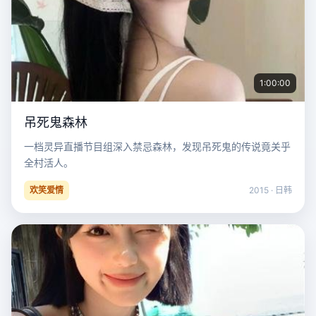
1:00:00
吊死鬼森林
一档灵异直播节目组深入禁忌森林，发现吊死鬼的传说竟关乎
全村活人。
欢笑爱情
2015 · 日韩