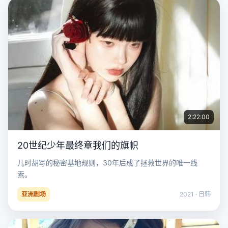
2:22:00
20世纪少年最终章我们的旗帜
儿时胡写的秘密基地规则，30年后成了拯救世界的唯一线
索。
亚洲剧场
2021 · 日韩