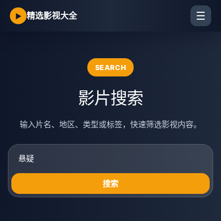
☰
精选影视大全
▶
SEARCH
影片搜索
输入片名、地区、类型或标签，快速筛选影视内容。
搜索