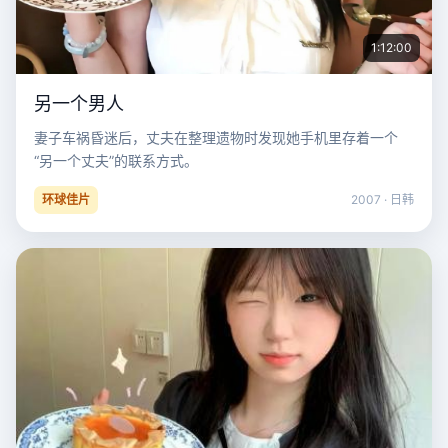
1:12:00
另一个男人
妻子车祸昏迷后，丈夫在整理遗物时发现她手机里存着一个
“另一个丈夫”的联系方式。
环球佳片
2007 · 日韩