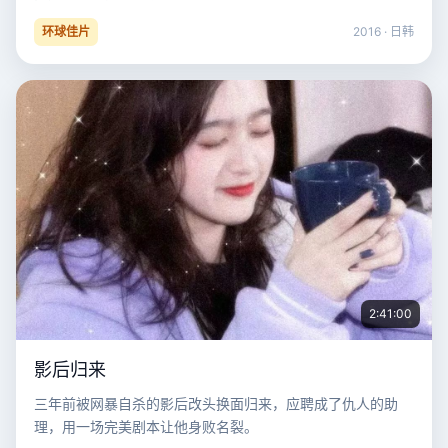
环球佳片
2016 · 日韩
2:41:00
影后归来
三年前被网暴自杀的影后改头换面归来，应聘成了仇人的助
理，用一场完美剧本让他身败名裂。