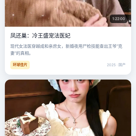
1:22:00
凤还巢：冷王盛宠法医妃
现代女法医穿越成和亲庶女，新婚夜用尸检技能查出王爷“克
妻”的真相。
环球佳片
2025 · 国产