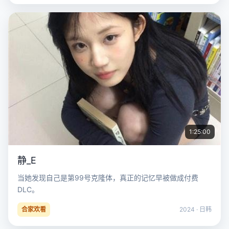
1:25:00
静_E
当她发现自己是第99号克隆体，真正的记忆早被做成付费
DLC。
合家欢看
2024 · 日韩