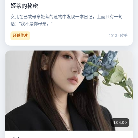
姬蒂的秘密
女儿在已故母亲姬蒂的遗物中发现一本日记，上面只有一句
话：“我不是你母亲。”
环球佳片
2013 · 欧美
1:04:00