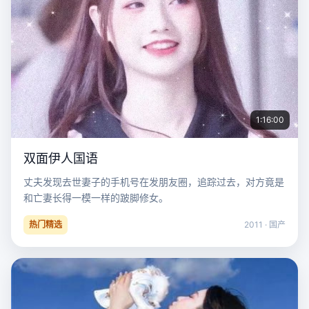
1:16:00
双面伊人国语
丈夫发现去世妻子的手机号在发朋友圈，追踪过去，对方竟是
和亡妻长得一模一样的跛脚修女。
热门精选
2011 · 国产