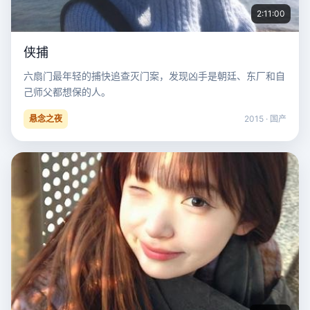
2:11:00
侠捕
六扇门最年轻的捕快追查灭门案，发现凶手是朝廷、东厂和自
己师父都想保的人。
悬念之夜
2015 · 国产