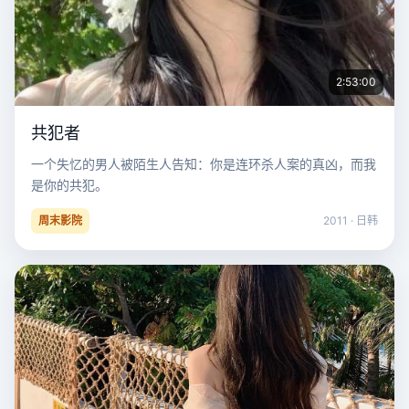
2:53:00
共犯者
一个失忆的男人被陌生人告知：你是连环杀人案的真凶，而我
是你的共犯。
周末影院
2011 · 日韩