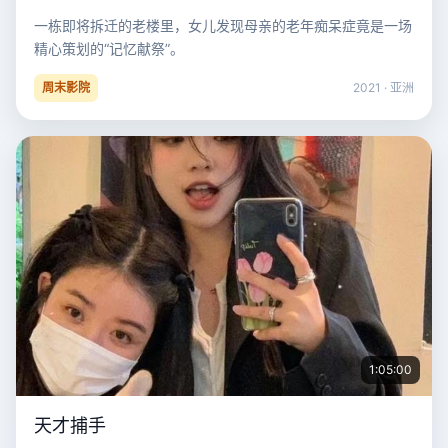
一栋即将拆迁的老楼里，女儿发现母亲的老年痴呆症竟是一场
精心策划的“记忆献祭”。
周末影院
2021 · 亚洲
1:05:00
天才捕手