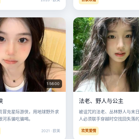
1:56:00
侠
法老、野人与公主
员冒充星际游侠，用地球野外求
被诅咒的法老、丛林野人与末
银河系骗吃骗喝。
人必须联手穿越时空找回失落
2021 · 欧美
欢笑爱情