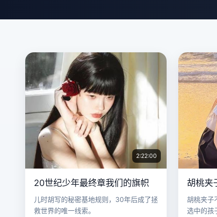
2:22:00
20世纪少年最终章我们的旗帜
胡桃夹
儿时胡写的秘密基地规则，30年后成了拯
胡桃夹子
救世界的唯一线索。
选中的孩