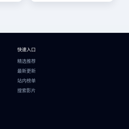
快速入口
精选推荐
最新更新
站内榜单
搜索影片