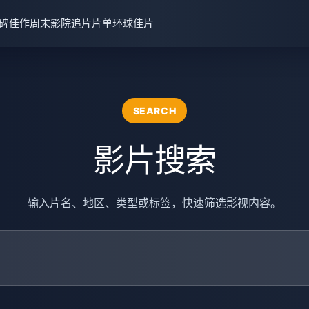
碑佳作
周末影院
追片片单
环球佳片
SEARCH
影片搜索
输入片名、地区、类型或标签，快速筛选影视内容。