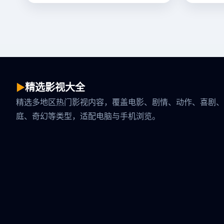
▶
精选影视大全
精选多地区热门影视内容，覆盖电影、剧情、动作、喜剧、
庭、奇幻等类型，适配电脑与手机浏览。