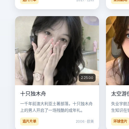
2:25:00
十只独木舟
太空游
一千年前澳大利亚土著部落，十只独木舟
失业宇航
上的男人开启了一场残酷的成年礼。
生知识在
追片片单
2006 · 欧美
环球佳片